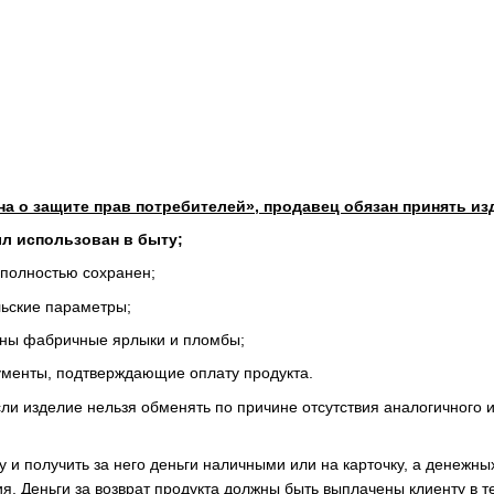
кона о защите прав потребителей», продавец обязан принять 
ыл использован в быту;
 полностью сохранен;
ьские параметры;
ены фабричные ярлыки и пломбы;
кументы, подтверждающие оплату продукта.
ли изделие нельзя обменять по причине отсутствия аналогичного и
у и получить за него деньги наличными или на карточку, а денежны
я. Деньги за возврат продукта должны быть выплачены клиенту в 