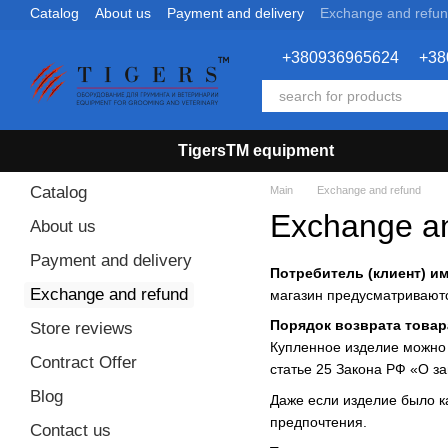
Catalog
About us
Payment and delivery
Exchange and refu
Skip to main content
+380936965624
+38
TigersTM equipment
Catalog
Main
Exchange and refund
Exchange an
About us
Payment and delivery
Потребитель (клиент) и
Exchange and refund
магазин предусматривают
Порядок возврата товар
Store reviews
Купленное изделие можно 
Contract Offer
статье 25 Закона РФ «О з
Blog
Даже если изделие было к
предпочтения.
Contact us