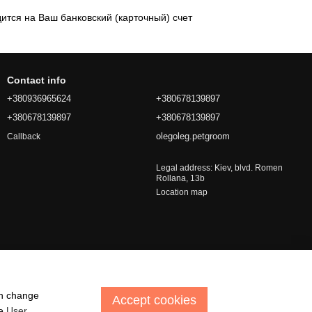
дится на Ваш банковский (карточный) счет
Contact info
+380936965624
+380678139897
+380678139897
+380678139897
olegoleg.petgroom
Callback
Legal address: Kiev, blvd. Romen
Rollana, 13b
Location map
an change
Accept cookies
he
User