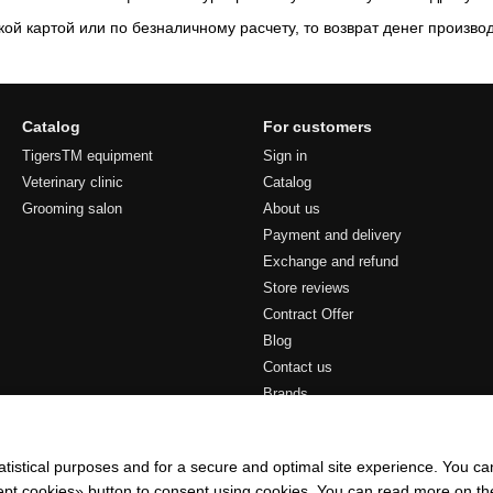
ой картой или по безналичному расчету, то возврат денег произво
Catalog
For customers
TigersTM equipment
Sign in
Veterinary clinic
Catalog
Grooming salon
About us
Payment and delivery
Exchange and refund
Store reviews
Contract Offer
Blog
Contact us
Brands
Stay connected
atistical purposes and for a secure and optimal site experience. You c
ccept cookies» button to consent using cookies. You can read more on t