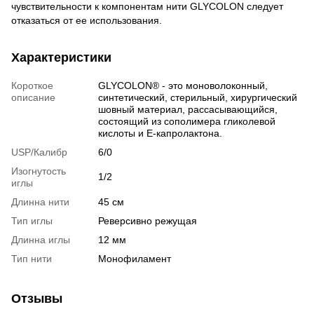
чувствительности к компонентам нити GLYCOLON следует
отказаться от ее использования.
Характеристики
Короткое
GLYCOLON® - это моноволоконный,
описание
синтетический, стерильный, хирургический
шовный материал, рассасывающийся,
состоящий из сополимера гликолевой
кислоты и E-капролактона.
USP/Калибр
6/0
Изогнутость
1/2
иглы
Длинна нити
45 см
Тип иглы
Реверсивно режущая
Длинна иглы
12 мм
Тип нити
Монофиламент
Отзывы