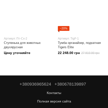
−20%
Артикул: Пт-Сх-2
Артикул: TigF-1
Ступенька для животных
Тумба органайзер, подкатная
двухярусная
Tigers Elite
Цену уточняйте
22 248.00 грн
27 810.00 грн
+380936965624
+380678139897
Контакты
Полная версия сайта