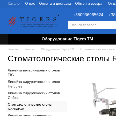
Каталог
О нас
Оплата и доставка
Обмен и возврат
Отзы
Перейти к основному контенту
+380936965624
+38
Оборудование Tigers TM
Главная
Каталог
Оборудование Tigers TM
Стоматологические столы 
Стоматологические столы R
Линейка ветеринарных столов
TIG
Линейка хирургических столов
Hercules
Линейка хирургических столов
Gefest
Стоматологические столы
RocketVet
Линейка диагностических