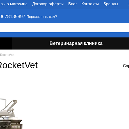
вы о магазине
Договор офёрты
Блог
Контакты
Бренды
0678139897
Перезвонить вам?
Ветеринарная клиника
RocketVet
ocketVet
Со