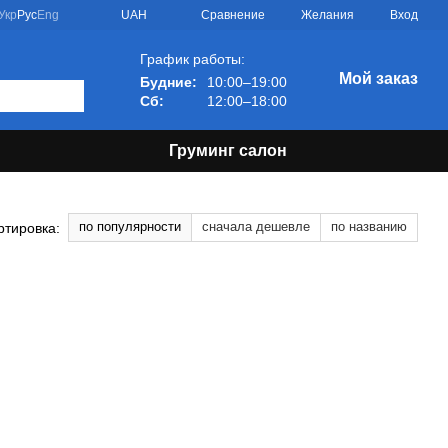
Сравнение
Укр
Рус
Eng
UAH
Желания
Вход
График работы:
Мой заказ
Будние:
10:00–19:00
Сб:
12:00–18:00
Груминг салон
по популярности
сначала дешевле
по названию
ртировка: