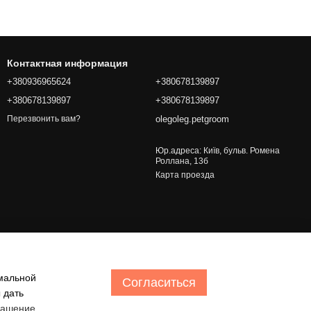
Контактная информация
+380936965624
+380678139897
+380678139897
+380678139897
olegoleg.petgroom
Перезвонить вам?
Юр.адреса: Київ, бульв. Ромена
Роллана, 13б
Карта проезда
имальной
Согласиться
 дать
лашение
.