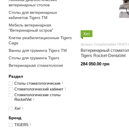
ветеринарных столов
Столы для ветеринарных
кабинетов Tigers TM
Мебель ветеринарная
"Ветеринарный остров"
Хит
Клетки реабилитационные Tigers
Cage
Артикул: CompDentalVet-TRVET-
Ветеринарный стоматол
Ванны для груминга Tigers TM
Tigers Rocket-DentaVet
Столы для груминга Tigers
284 050.00 грн
Ветеринарная стоматология
Раздел
Столы стоматологические
1
Стоматологический кабинет
1
Стоматологические столы
RocketVet
1
Хит
1
Бренд
TIGERS
1