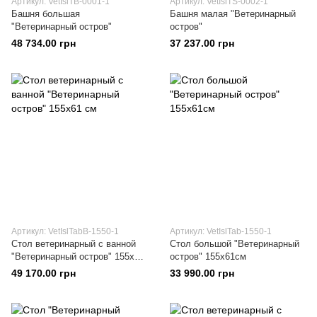
Артикул: VetIslTB-0001-1
Артикул: VetIslTS-0002-1
Башня большая
Башня малая "Ветеринарный
"Ветеринарный остров"
остров"
48 734.00 грн
37 237.00 грн
Артикул: VetIslTabВ-1550-1
Артикул: VetIslTab-1550-1
Стол ветеринарный с ванной
Стол большой "Ветеринарный
"Ветеринарный остров" 155х61
остров" 155х61см
см
49 170.00 грн
33 990.00 грн