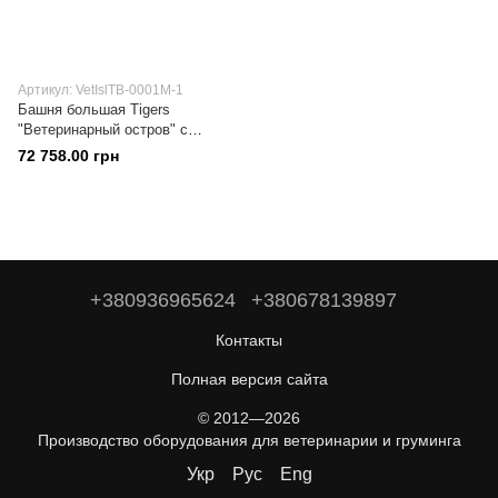
Артикул: VetIslTB-0001М-1
Башня большая Tigers
"Ветеринарный остров" с
холодильной камерой
72 758.00 грн
+380936965624
+380678139897
Контакты
Полная версия сайта
© 2012—2026
Производство оборудования для ветеринарии и груминга
Укр
Рус
Eng