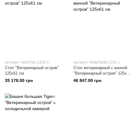
Артикул: VetIslTab-1250-1
Артикул: VetIslTabВ-1250-1
Стол "Ветеринарный остров"
Стол ветеринарный с ванной
125х61 см
"Ветеринарный остров" 125х61
см
35 178.00 грн
46 847.00 грн