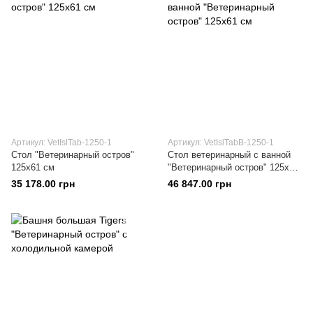
Артикул: VetIslTab-1250-1
Артикул: VetIslTabВ-1250-1
Стол "Ветеринарный остров"
Стол ветеринарный с ванной
125х61 см
"Ветеринарный остров" 125х61
см
35 178.00 грн
46 847.00 грн