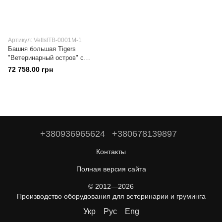
Артикул: VetIslTB-0001М-1
Башня большая Tigers
"Ветеринарный остров" с
холодильной камерой
72 758.00 грн
+380936965624
+380678139897
Контакты
Полная версия сайта
© 2012—2026
Производство оборудования для ветеринарии и груминга
Укр
Рус
Eng