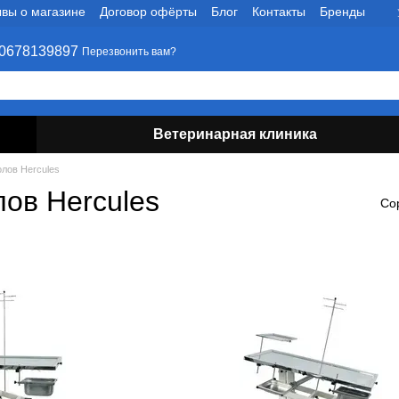
вы о магазине
Договор офёрты
Блог
Контакты
Бренды
0678139897
Перезвонить вам?
Ветеринарная клиника
олов Hercules
лов Hercules
Со