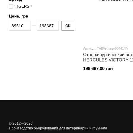
TIGERS
5
Цена, грн
От Цена, грн
До Цена, грн
OK
Артикул: TABVetInsp-00441HV
Cтол хирургический ве
HERCULES VICTORY 125
198 687.00 грн
© 2012—2026
Производство оборудования для ветеринарии и груминга