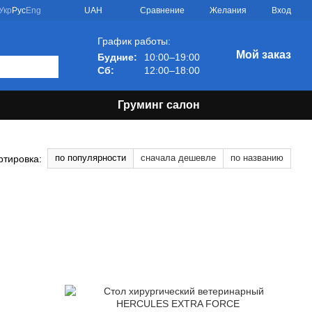
Сравнение
Укр
Рус
Eng
UAH
Желания
Вход
График работы:
Мой заказ
Будние:
10:00–19:00
Сб:
12:00–18:00
Груминг салон
по популярности
сначала дешевле
по названию
ртировка: