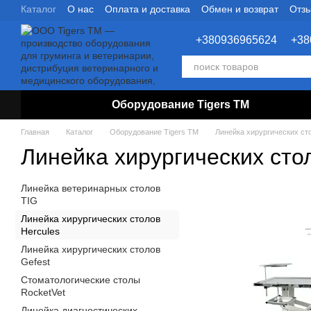
Каталог
О нас
Оплата и доставка
Обмен и возврат
Отзы
Перейти к основному контенту
+380936965624
+38
Оборудование Tigers TM
Главная
Каталог
Оборудование Tigers TM
Линейка хирургических ст
Линейка хирургических сто
Линейка ветеринарных столов
TIG
Линейка хирургических столов
Hercules
Линейка хирургических столов
Gefest
Стоматологические столы
RocketVet
Линейка диагностических