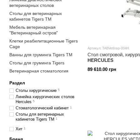
ветеринарных столов
Столы для ветеринарных
кабинетов Tigers TM
Мебель ветеринарная
"Ветеринарный остров"
Клетки реабилитационные Tigers
Cage
Артикул: TABVetInsp-004H
Стол смотровой, хирур
Ванны для груминга Tigers TM
HERCULES
Столы для груминга Tigers
89 610.00 грн
Ветеринарная стоматология
Раздел
Столы хирургические
5
Линейка хирургических столов
Hercules
5
Стоматологический кабинет
1
Столы для ветеринарных
кабинетов Tigers TM
1
Хит
1
Бренд