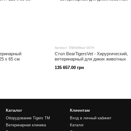
Артикул: TABVetBear-007H
теринарный
Стол BearTigersVet - Хирургический,
 х 65 см
ветеринарный для диких животных
135 657.00 грн
Каталог
Клиентам
Оборудование Tigers TM
Вход в личный кабинет
Ветеринарная клиника
Каталог