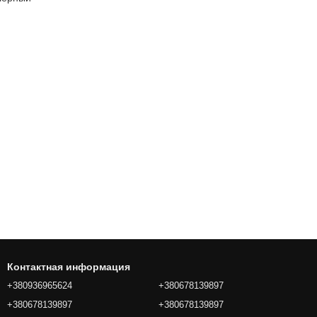
Контактная информация
+380936965624
+380678139897
+380678139897
+380678139897