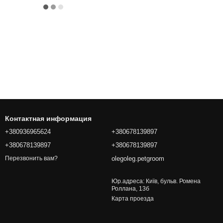
Контактная информация
+380936965624
+380678139897
+380678139897
+380678139897
olegoleg.petgroom
Перезвонить вам?
Юр.адреса: Київ, бульв. Ромена
Роллана, 13б
Карта проезда