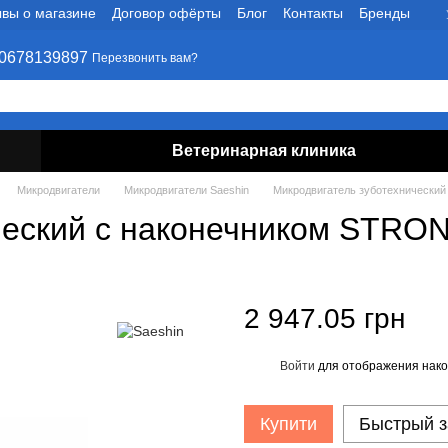
вы о магазине
Договор офёрты
Блог
Контакты
Бренды
0678139897
Перезвонить вам?
Ветеринарная клиника
Микродвигатели
Микродвигатели Saeshin
Микродвигатель зуботехнически
ческий с наконечником STRO
2 947.05 грн
Войти
для отображения нако
%
Купити
Быстрый з