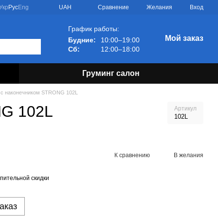
Сравнение
Укр
Рус
Eng
UAH
Желания
Вход
График работы:
Мой заказ
Будние:
10:00–19:00
Сб:
12:00–18:00
Груминг салон
й с наконечником STRONG 102L
NG 102L
Артикул
102L
К сравнению
В желания
пительной скидки
аказ