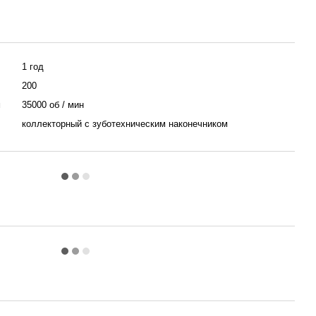
1 год
200
я
35000 об / мин
коллекторный c зуботехническим наконечником