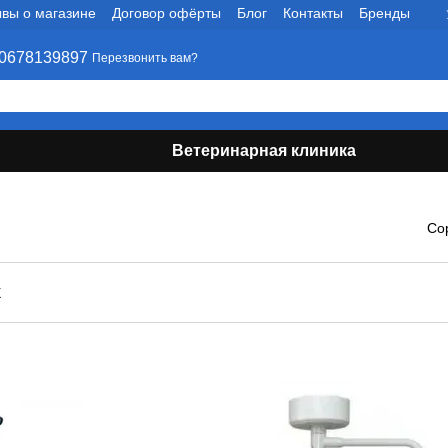
вы о магазине
Договор офёрты
Блог
Контакты
Бренды
0678139897
Перезвонить вам?
Ветеринарная клиника
Со