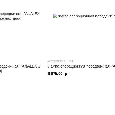
Артикул: PAX –DK/L
ередвижная PANALEX 1
Лампа операционная п
)
9 875.00 грн