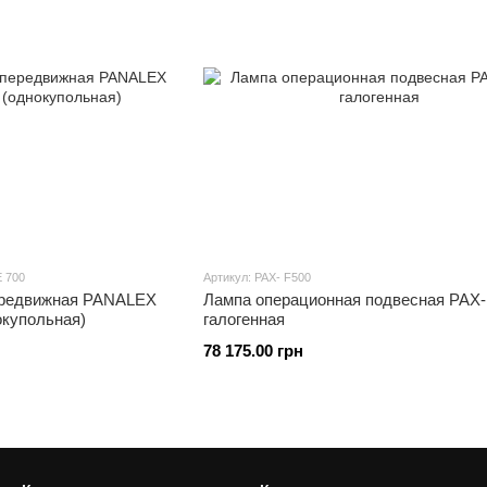
 700
Артикул: PAX- F500
ередвижная PANALEX
Лампа операционная подвесная PAX-
купольная)
галогенная
78 175.00 грн