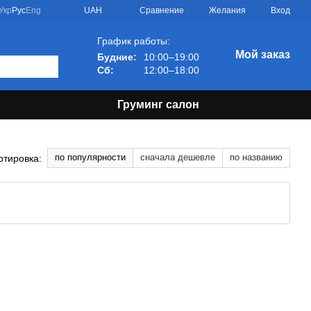
Сравнение
Укр
Рус
Eng
UAH
Желания
Вход
График работы:
Мой заказ
Будние:
10:00–19:00
Сб:
12:00–18:00
Груминг салон
по популярности
сначала дешевле
по названию
ртировка: