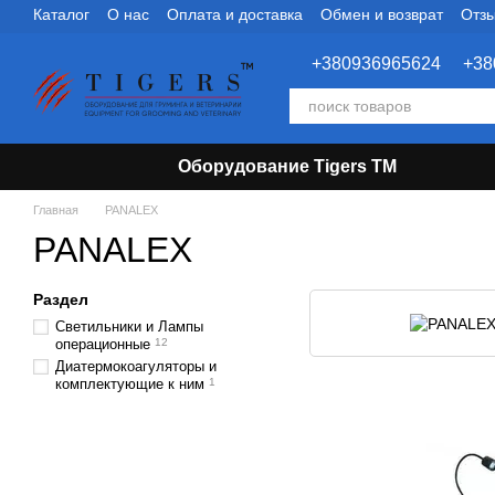
Каталог
О нас
Оплата и доставка
Обмен и возврат
Отзы
Перейти к основному контенту
+380936965624
+38
Оборудование Tigers TM
Главная
PANALEX
PANALEX
Раздел
Светильники и Лампы
операционные
12
Диатермокоагуляторы и
комплектующие к ним
1