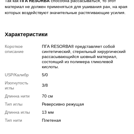
Так как
ПГА RESORBA
способна рассасываться, то этот
материал не должен применяться для ушивания ран, на края
которых воздействуют значительные растягивающие усилия.
Характеристики
Короткое
ПГА RESORBA® представляет собой
описание
синтетический, стерильный хирургический
рассасывающийся шовный материал,
состоящий из полимера гликолевой
кислоты.
USP/Калибр
5/0
Изогнутость
3/8
иглы
Длинна нити
70 см
Тип иглы
Реверсивно режущая
Длинна иглы
13 мм
Тип нити
Плетеная