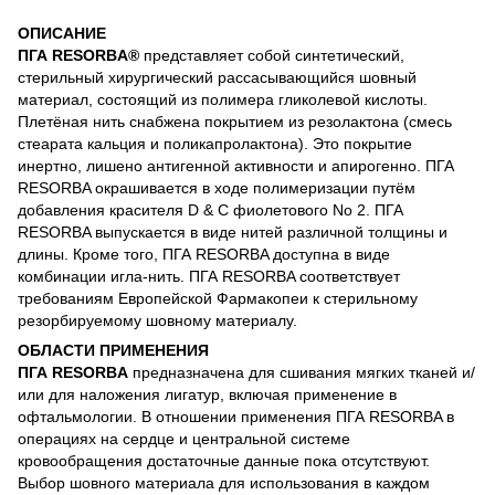
ОПИСАНИЕ
ПГА RESORBA®
представляет собой синтетический,
стерильный хирургический рассасывающийся шовный
материал, состоящий из полимера гликолевой кислоты.
Плетёная нить снабжена покрытием из резолактона (смесь
стеарата кальция и поликапролактона). Это покрытие
инертно, лишено антигенной активности и апирогенно. ПГА
RESORBA окрашивается в ходе полимеризации путём
добавления красителя D & C фиолетового No 2. ПГА
RESORBA выпускается в виде нитей различной толщины и
длины. Кроме того, ПГА RESORBA доступна в виде
комбинации игла-нить. ПГА RESORBA соответствует
требованиям Европейской Фармакопеи к стерильному
резорбируемому шовному материалу.
ОБЛАСТИ ПРИМЕНЕНИЯ
ПГА RESORBA
предназначена для сшивания мягких тканей и/
или для наложения лигатур, включая применение в
офтальмологии. В отношении применения ПГА RESORBA в
операциях на сердце и центральной системе
кровообращения достаточные данные пока отсутствуют.
Выбор шовного материала для использования в каждом