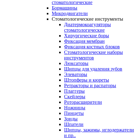
стоматологические
Бормашины
Микродвигатели
Стоматологические инструменты
Диатермокоагуляторы
стоматологические
Хирургические боры
Фиксация мембран
Фиксация костных блоков
Стоматологические наборы
инструментов
Люксаторы
Щипцы для удаления зубов
Элеваторы
Штопферы и кюреты
Ретракторы и распаторы
Плаггеры
Скейлеры
Роторасширители
Ножницы
Пинцеты
Зонды
Шпатели
Щипцы, зажимы, иглодержатели
и пр..