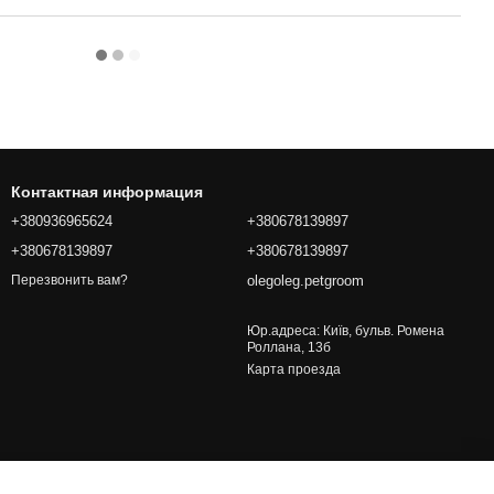
Контактная информация
+380936965624
+380678139897
+380678139897
+380678139897
olegoleg.petgroom
Перезвонить вам?
Юр.адреса: Київ, бульв. Ромена
Роллана, 13б
Карта проезда