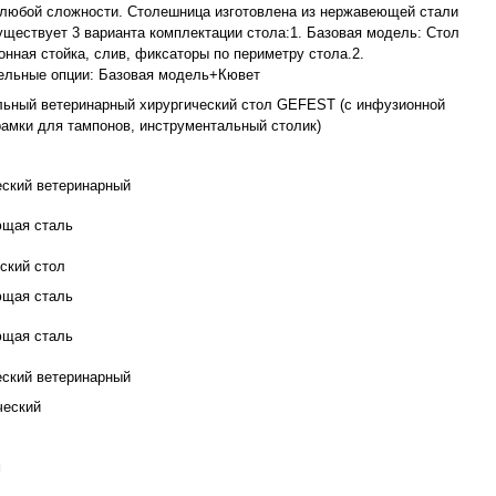
 любой сложности. Столешница изготовлена из нержавеющей стали
уществует 3 варианта комплектации стола:1. Базовая модель: Стол
нная стойка, слив, фиксаторы по периметру стола.2.
ельные опции: Базовая модель+Кювет
льный ветеринарный хирургический стол GEFEST (с инфузионной
рамки для тампонов, инструментальный столик)
еский ветеринарный
щая сталь
ский стол
щая сталь
щая сталь
еский ветеринарный
ческий
м