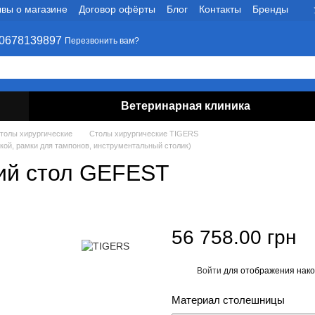
вы о магазине
Договор офёрты
Блог
Контакты
Бренды
0678139897
Перезвонить вам?
Ветеринарная клиника
толы хирургические
Столы хирургические TIGERS
ой, рамки для тампонов, инструментальный столик)
ий стол GEFEST
56 758.00 грн
Войти
для отображения нако
%
Материал столешницы