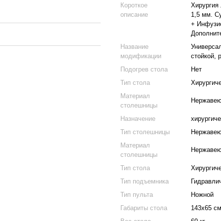
Короткое
Хирургия
описание
1,5 мм. С
+ Инфузио
Дополнит
Название
Универса
модификации
стойкой, 
Подогрев стола
Нет
Тип стола
Хирургич
Материал
Нержавею
столешницы
Назначение
хирургиче
Тип столешницы
Нержавею
Материал
Нержавею
столешницы
Тип стола
Хирургич
Тип подъемника
Гидравли
Тип пульта
Ножной
Габариты стола
143x65 с