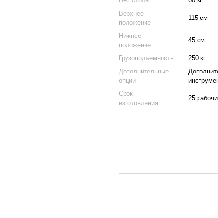
Вес стола
60 кг
Верхнее
115 см
положение
Нижнее
45 см
положение
Грузоподъемность
250 кг
Дополнительные
Дополнит
опции
инструме
Срок
25 рабочи
изготовления