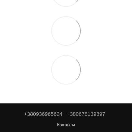
+380936965624
+380678139897
Контакты