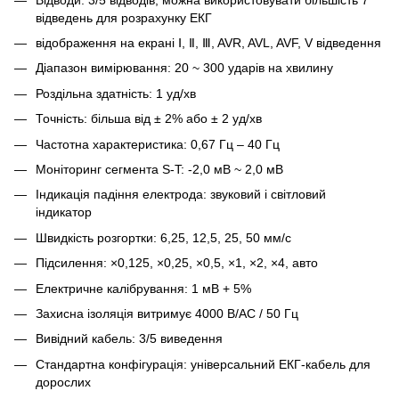
відведень для розрахунку ЕКГ
відображення на екрані Ⅰ, Ⅱ, Ⅲ, AVR, AVL, AVF, V відведення
Діапазон вимірювання: 20 ~ 300 ударів на хвилину
Роздільна здатність: 1 уд/хв
Точність: більша від ± 2% або ± 2 уд/хв
Частотна характеристика: 0,67 Гц – 40 Гц
Моніторинг сегмента S-T: -2,0 мВ ~ 2,0 мВ
Індикація падіння електрода: звуковий і світловий
індикатор
Швидкість розгортки: 6,25, 12,5, 25, 50 мм/с
Підсилення: ×0,125, ×0,25, ×0,5, ×1, ×2, ×4, авто
Електричне калібрування: 1 мВ + 5%
Захисна ізоляція витримує 4000 В/АС / 50 Гц
Вивідний кабель: 3/5 виведення
Стандартна конфігурація: універсальний ЕКГ-кабель для
дорослих