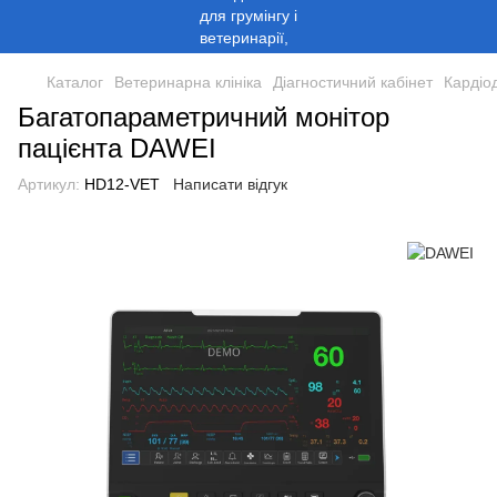
Каталог
Ветеринарна клініка
Діагностичний кабінет
Кардіо
Багатопараметричний монітор
пацієнта DAWEI
Артикул:
HD12-VET
Написати відгук