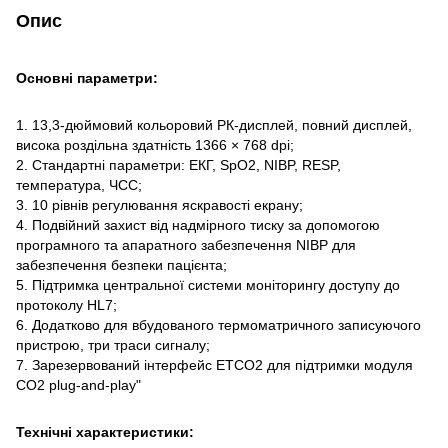
Опис
Основні параметри:
1. 13,3-дюймовий кольоровий РК-дисплей, повний дисплей,
висока роздільна здатність 1366 × 768 dpi;
2. Стандартні параметри: ЕКГ, SpO2, NIBP, RESP,
температура, ЧСС;
3. 10 рівнів регулювання яскравості екрану;
4. Подвійний захист від надмірного тиску за допомогою
програмного та апаратного забезпечення NIBP для
забезпечення безпеки пацієнта;
5. Підтримка центральної системи моніторингу доступу до
протоколу HL7;
6. Додатково для вбудованого термоматричного записуючого
пристрою, три траси сигналу;
7. Зарезервований інтерфейс ETCO2 для підтримки модуля
CO2 plug-and-play"
Технічні характеристики: