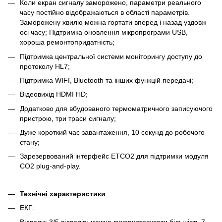
Коли екран сигналу заморожено, параметри реального
часу постійно відображаються в області параметрів.
Заморожену хвилю можна гортати вперед і назад уздовж
осі часу; Підтримка оновлення мікропрограми USB,
хороша ремонтопридатність;
Підтримка центральної системи моніторингу доступу до
протоколу HL7;
Підтримка WIFI, Bluetooth та інших функцій передачі;
Відеовихід HDMI HD;
Додатково для вбудованого термоматричного записуючого
пристрою, три траси сигналу;
Дуже короткий час завантаження, 10 секунд до робочого
стану;
Зарезервований інтерфейс ETCO2 для підтримки модуля
CO2 plug-and-play.
Технічні характеристики
ЕКГ:
Відводи: 3/5 відводів; можна використовувати більшість 7