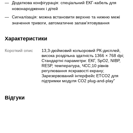
Додаткова конфігурація: спеціальний ЕКГ-кабель для
новонароджених і дітей
Сигналізація: можна встановити верхню та нижню межі
значення тривоги, автоматичне запам'ятовування
Характеристики
Короткий опис
13,3-дюймовий кольоровий РК-дисплей,
висока роздільна здатність 1366 × 768 dpi;
Стандартні параметри: ЕКГ, SpO2, NIBP,
RESP, температура, ЧСС;10 рівнів
регулювання яскравості екрану;
Зарезервований інтерфейс ETCO2 для
підтримки модуля CO2 plug-and-play"
Відгуки