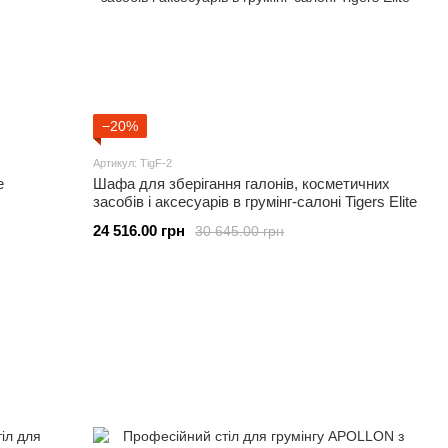
−20%
Артикул: TigF-2
e
Шафа для зберігання галонів, косметичних
засобів і аксесуарів в грумінг-салоні Tigers Elite
24 516.00 грн
30 645.00 грн