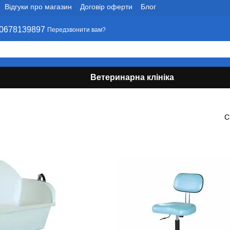
Відгуки про магазин
Договір оферти
Блог
0678139897
Передзвонити вам?
Ветеринарна клініка
С