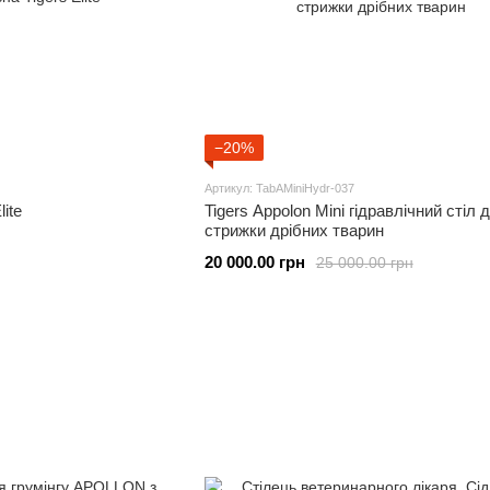
−20%
Артикул: TabAMiniHydr-037
ite
Tigers Appolon Mini гідравлічний стіл 
стрижки дрібних тварин
20 000.00 грн
25 000.00 грн