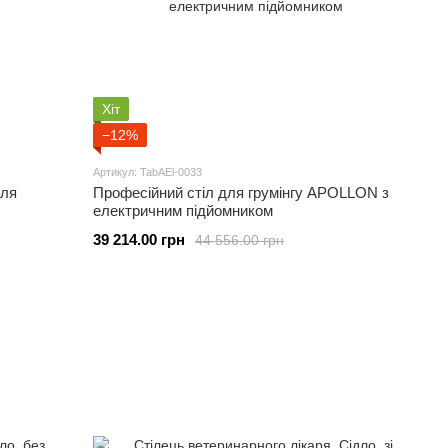
Хіт
−12%
Артикул: TabAEl-0033
для
Професійний стіл для грумінгу APOLLON з
електричним підйомником
39 214.00 грн
44 556.00 грн