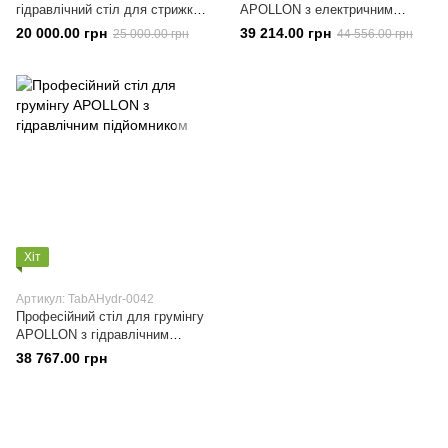
гідравлічний стіл для стрижки
APOLLON з електричним
дрібних тварин
підйомником
20 000.00 грн
39 214.00 грн
25 000.00 грн
44 556.00 грн
Хіт
Артикул: TabAHydr-0042
Професійний стіл для грумінгу
APOLLON з гідравлічним
підйомником
38 767.00 грн