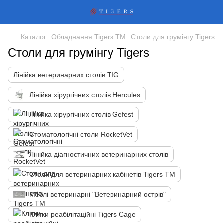
Каталог
Обладнання Tigers TM
Столи для грумінгу Tigers
Столи для грумінгу Tigers
Лінійка ветеринарних столів TIG
Лінійка хірургічних столів Hercules
Лінійка хірургічних столів Gefest
Стоматологічні столи RocketVet
Лінійка діагностичних ветеринарних столів
Столи для ветеринарних кабінетів Tigers TM
Меблі ветеринарні "Ветеринарний острів"
Клітки реабілітаційні Tigers Cage