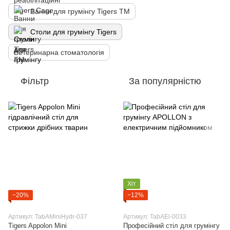
Ванни для грумінгу Tigers TM
Столи для грумінгу Tigers
Ветеринарна стоматологія
Фільтр
За популярністю
Хіт
−20%
−12%
Артикул: TabAMiniHydr-037
Артикул: TabAEl-0033
Tigers Appolon Mini
Професійний стіл для грумінгу