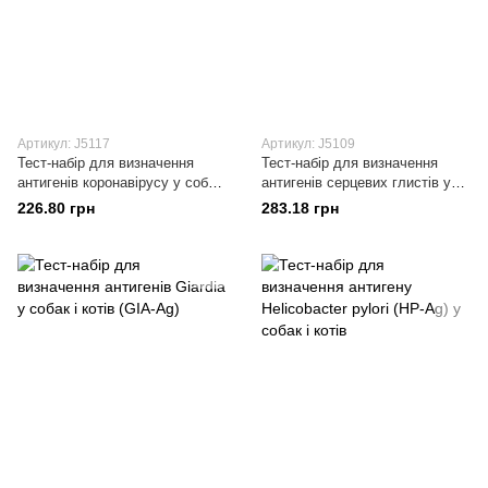
Артикул: J5117
Артикул: J5109
Тест-набір для визначення
Тест-набір для визначення
антигенів коронавірусу у собак
антигенів серцевих глистів у
(CCV-Ag)
собак (CHW-Ag)
226.80 грн
283.18 грн