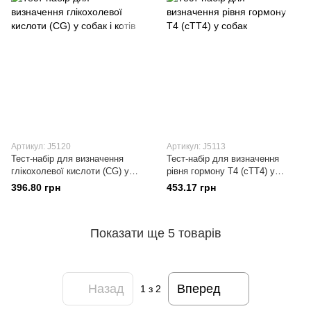
Артикул: J5120
Артикул: J5113
Тест-набір для визначення
Тест-набір для визначення
глікохолевої кислоти (CG) у
рівня гормону T4 (cTT4) у
собак і котів
собак
396.80 грн
453.17 грн
Показати ще 5 товарів
Назад
Вперед
1
з 2