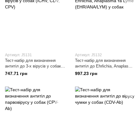
Артикул: J5131
Артикул: J5132
Тест-набір для визначення
Тест-набір для визначення
антитіл до 3-х вірусів у собак
антитіл до Ehrlichia, Anaplasma
(ICHV, CDV, CPV)
та Lyme (EHR/ANA/LYM) у
747.71 грн
997.23 грн
собак