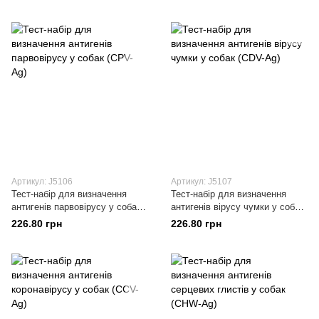
Артикул: J5106
Артикул: J5107
Тест-набір для визначення
Тест-набір для визначення
антигенів парвовірусу у собак
антигенів вірусу чумки у собак
(CPV-Ag)
(CDV-Ag)
226.80 грн
226.80 грн