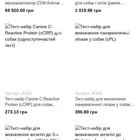
імуноаналізатор ZSW Animal
для собак і котів (рання
Care для ветеринарної
діагностика ниркової
69 920.00 грн
1 019.96 грн
діагностики
недостатності)
Артикул: J5101
Артикул: J5102
Тест-набір Canine C-Reactive
Тест-набір для визначення
Protein (cCRP) для собак
панкреатичної ліпази у собак
(одноступінчастий тест)
(cPL)
273.13 грн
396.80 грн