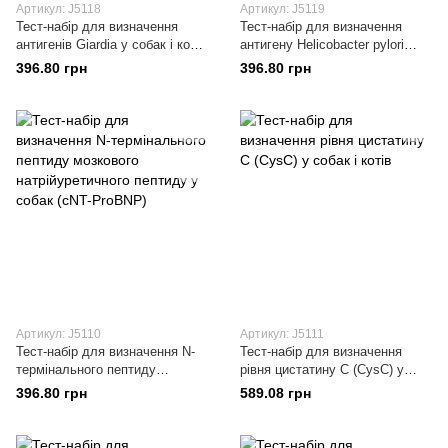
Артикул: J5118
Артикул: J5119
Тест-набір для визначення
Тест-набір для визначення
антигенів Giardia у собак і котів
антигену Helicobacter pylori
(GIA-Ag)
(HP-Ag) у собак і котів
396.80 грн
396.80 грн
Артикул: J5110
Артикул: J5111
Тест-набір для визначення N-
Тест-набір для визначення
термінального пептиду
рівня цистатину C (CysC) у
мозкового натрійуретичного
собак і котів
396.80 грн
589.08 грн
пептиду у собак (cNT-ProBNP)