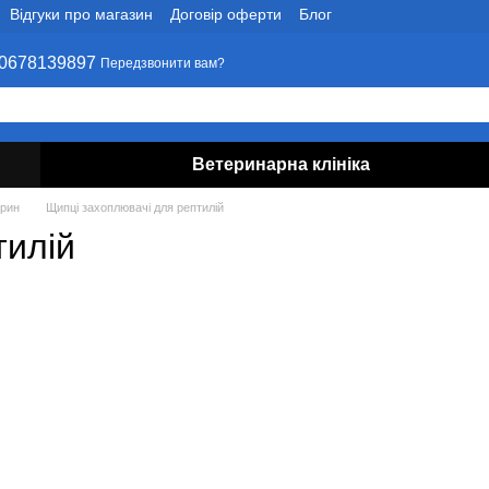
Відгуки про магазин
Договір оферти
Блог
0678139897
Передзвонити вам?
Ветеринарна клініка
арин
Щипці захоплювачі для рептилій
тилій