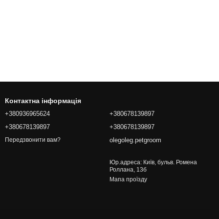
Контактна інформація
+380936965624
+380678139897
+380678139897
+380678139897
olegoleg.petgroom
Передзвонити вам?
Юр.адреса: Київ, бульв. Ромена
Роллана, 13б
Мапа проїзду