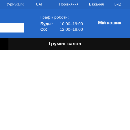
Порівняння
Укр
Рус
Eng
UAH
Бажання
Вхід
Графік роботи:
Мій кошик
Будні:
10:00–19:00
Сб:
12:00–18:00
Грумінг салон