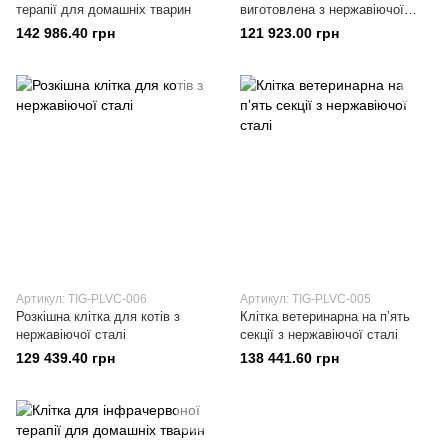
терапії для домашніх тварин
виготовлена з нержавіючої
сталі 304.
142 986.40 грн
121 923.00 грн
Артикул: TIG-PLVC-006
Артикул: TIG-PLVC-005
Розкішна клітка для котів з
Клітка ветеринарна на пʼять
нержавіючої сталі
секції з нержавіючої сталі
129 439.40 грн
138 441.60 грн