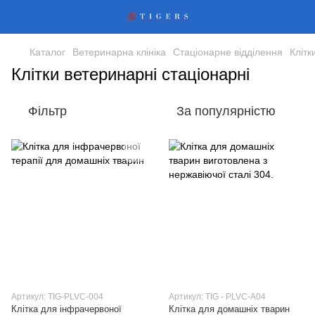
Каталог
Ветеринарна клініка
Стаціонарне відділення
Клітк
Клітки ветеринарні стаціонарні
Фільтр
За популярністю
Артикул: TIG-PLVC-004
Артикул: TIG - PLVC-A04
Клітка для інфрачервоної
Клітка для домашніх тварин