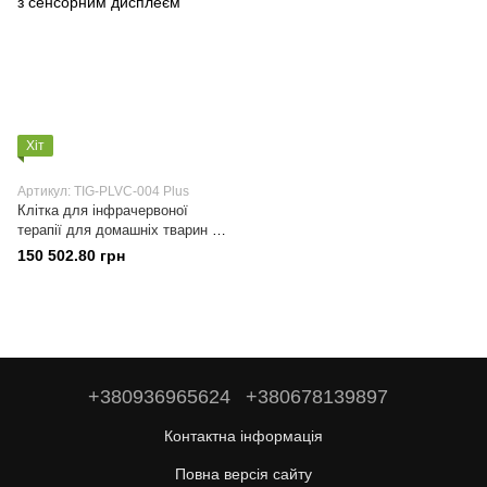
Хіт
Артикул: TIG-PLVC-004 Plus
Клітка для інфрачервоної
терапії для домашніх тварин з
сенсорним дисплеєм
150 502.80 грн
+380936965624
+380678139897
Контактна інформація
Повна версія сайту