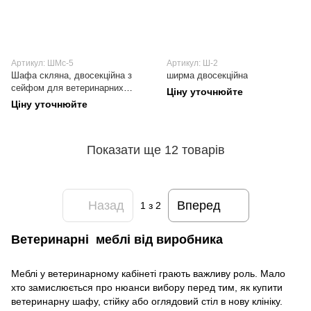
Артикул: ШМс-5
Артикул: Ш-2
Шафа скляна, двосекційна з
ширма двосекційна
сейфом для ветеринарних
Ціну уточнюйте
кабінетів
Ціну уточнюйте
Показати ще 12 товарів
Назад
Вперед
1
з 2
Ветеринарні меблі від виробника
Меблі у ветеринарному кабінеті грають важливу роль. Мало
хто замислюється про нюанси вибору перед тим, як купити
ветеринарну шафу, стійку або оглядовий стіл в нову клініку.