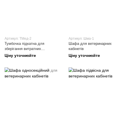
Артикул: ТМед-2
Артикул: Шма-1
Тумбочка підкатна для
Шафа для ветеринарних
зберігання витратних
кабінетів
матеріалів
Ціну уточнюйте
Ціну уточнюйте