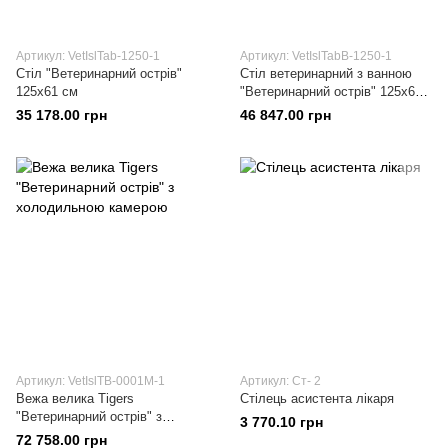
Артикул: VetIslTab-1250-1
Артикул: VetIslTabВ-1250-1
Стіл "Ветеринарний острів"
Стіл ветеринарний з ванною
125х61 см
"Ветеринарний острів" 125х61
см
35 178.00 грн
46 847.00 грн
Артикул: VetIslTB-0001М-1
Артикул: Ст- 2
Вежа велика Tigers
Стілець асистента лікаря
"Ветеринарний острів" з
3 770.10 грн
холодильною камерою
72 758.00 грн