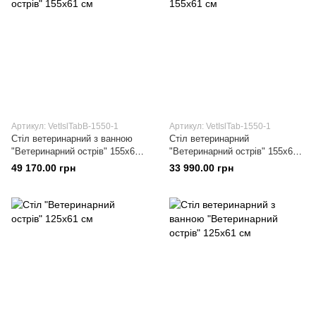
Артикул: VetIslTabВ-1550-1
Артикул: VetIslTab-1550-1
Стіл ветеринарний з ванною
Стіл ветеринарний
"Ветеринарний острів" 155х61
"Ветеринарний острів" 155х61
см
см
49 170.00 грн
33 990.00 грн