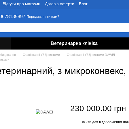
Відгуки про магазин
Договір оферти
Блог
0678139897
Передзвонити вам?
Ветеринарна клініка
обладнання
Стаціонарні УЗД системи
Стаціонарні УЗД системи DAWEI
чиками
теринарний, з микроконвекс, 
230 000.00 грн
Ввійти
для відображення нак
%