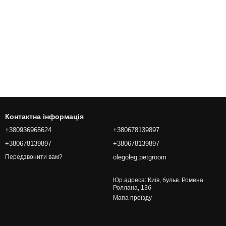
Контактна інформація
+380936965624
+380678139897
+380678139897
+380678139897
olegoleg.petgroom
Передзвонити вам?
Юр.адреса: Київ, бульв. Ромена
Роллана, 13б
Мапа проїзду