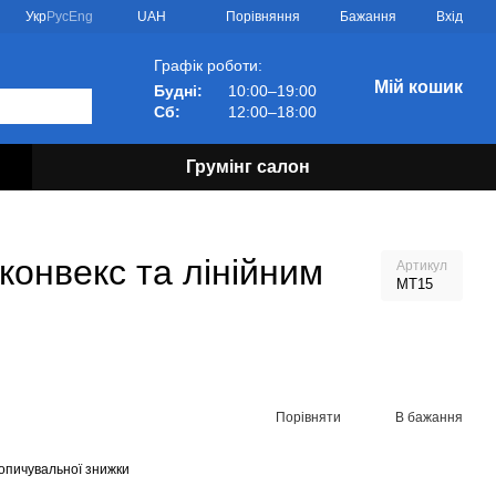
Порівняння
Укр
Рус
Eng
UAH
Бажання
Вхід
Графік роботи:
Мій кошик
Будні:
10:00–19:00
Сб:
12:00–18:00
Грумінг салон
конвекс та лінійним
Артикул
MT15
Порівняти
В бажання
опичувальної знижки