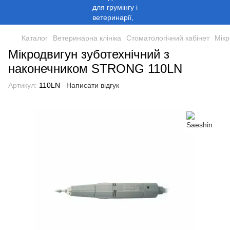
Каталог
Ветеринарна клініка
Стоматологічний кабінет
Мікр
Мікродвигун зуботехнічний з
наконечником STRONG 110LN
Артикул:
110LN
Написати відгук