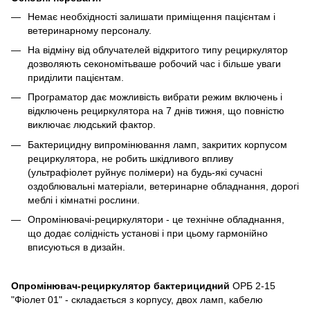
Немає необхідності залишати приміщення пацієнтам і
ветеринарному персоналу.
На відміну від облучателей відкритого типу рециркулятор
дозволяють секономітьваше робочий час і більше уваги
приділити пацієнтам.
Програматор дає можливість вибрати режим включень і
відключень рециркулятора на 7 днів тижня, що повністю
виключає людський фактор.
Бактерицидну випромінювання ламп, закритих корпусом
рециркулятора, не робить шкідливого впливу
(ультрафіолет руйнує полімери) на будь-які сучасні
оздоблювальні матеріали, ветеринарне обладнання, дорогі
меблі і кімнатні рослини.
Опромінювачі-рециркулятори - це технічне обладнання,
що додає солідність установі і при цьому гармонійно
вписуються в дизайн.
Опромінювач-рециркулятор бактерицидний
ОРБ 2-15
"Фіолет 01" - складається з корпусу, двох ламп, кабелю