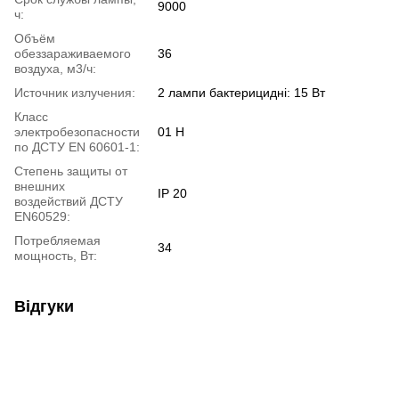
9000
ч:
Объём
обеззараживаемого
36
воздуха, м3/ч:
Источник излучения:
2 лампи бактерицидні: 15 Вт
Класс
электробезопасности
01 Н
по ДСТУ EN 60601-1:
Степень защиты от
внешних
ІР 20
воздействий ДСТУ
EN60529:
Потребляемая
34
мощность, Вт:
Відгуки