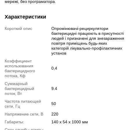
мережі, без програматора.
Характеристики
Короткий опис
Опромінювачі-рециркулятори
бактерицидні працюють в присутності
людей і призначені для знезараження
повітря приміщень будь-яких
категорій лікувально-профілактичних
установ
Коэффициент
использования
0,4
бактерицидного
потока, Кф
Суммарный
бактерицидный
9.4
поток, Вт
Частота питающей
50
сети, Гц
Напряжение сети, В
220
Габариты:
140 х 54 х 1000 мм
Срок службы лампы,