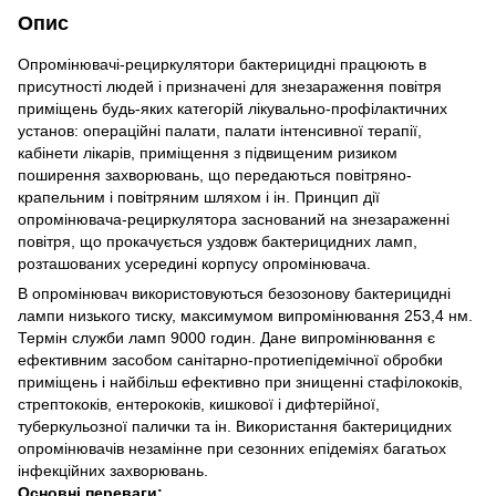
Опис
Опромінювачі-рециркулятори бактерицидні працюють в
присутності людей і призначені для знезараження повітря
приміщень будь-яких категорій лікувально-профілактичних
установ: операційні палати, палати інтенсивної терапії,
кабінети лікарів, приміщення з підвищеним ризиком
поширення захворювань, що передаються повітряно-
крапельним і повітряним шляхом і ін. Принцип дії
опромінювача-рециркулятора заснований на знезараженні
повітря, що прокачується уздовж бактерицидних ламп,
розташованих усередині корпусу опромінювача.
В опромінювач використовуються безозонову бактерицидні
лампи низького тиску, максимумом випромінювання 253,4 нм.
Термін служби ламп 9000 годин. Дане випромінювання є
ефективним засобом санітарно-протиепідемічної обробки
приміщень і найбільш ефективно при знищенні стафілококів,
стрептококів, ентерококів, кишкової і дифтерійної,
туберкульозної палички та ін. Використання бактерицидних
опромінювачів незамінне при сезонних епідеміях багатьох
інфекційних захворювань.
Основні переваги: