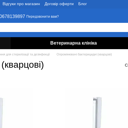
Відгуки про магазин
Договір оферти
Блог
0678139897
Передзвонити вам?
Ветеринарна клініка
ня для стерилізації та дезінфекції
Опромінювачі бактерицидні (кварцові)
(кварцові)
С