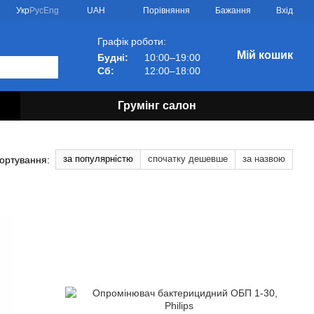
Порівняння
Укр
Рус
Eng
UAH
Бажання
Вхід
Графік роботи:
Мій кошик
Будні:
10:00–19:00
Сб:
12:00–18:00
Грумінг салон
за популярністю
спочатку дешевше
за назвою
ортування: