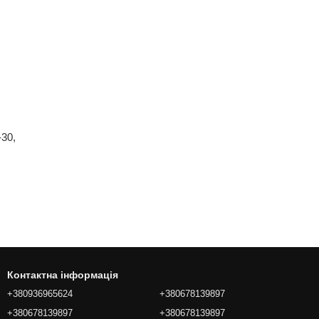
30,
Контактна інформація
+380936965624
+380678139897
+380678139897
+380678139897