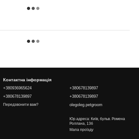
Контактна інформація
+380936965624
+380678139897
+380678139897
+380678139897
olegoleg.petgroom
Передзвонити вам?
Юр.адреса: Київ, бульв. Ромена
Роллана, 13б
Мапа проїзду