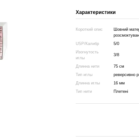
Характеристики
Короткий опис
Шовний матер
розсмоктуван
USP/Калибр
5/0
Изогнутость
3/8
иглы
Длинна нити
75 см
Тип иглы
реверсивно р
Длинна иглы
16 мм
Тип нити
Плетені