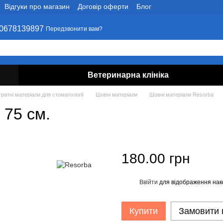
Відгуки про магазин
Договір оферти
Блог
0678139897
Передзвонити вам?
Ветеринарна клініка
ратні матеріали для стоматології
Шовні матеріали
Шовні матеріали Resorba
 75 см.
180.00 грн
Ввійти
для відображення нак
%
Купити
Замовити