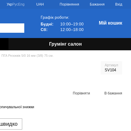
Порівняння
Укр
Рус
Eng
UAH
Бажання
Вхід
Графік роботи:
Мій кошик
Будні:
10:00–19:00
Сб:
12:00–18:00
Грумінг салон
ПГА Резоквік 5/0 16 мм (3/8) 75 см.
Артикул
SV104
Порівняти
В бажання
опичувальної знижки
 швидко