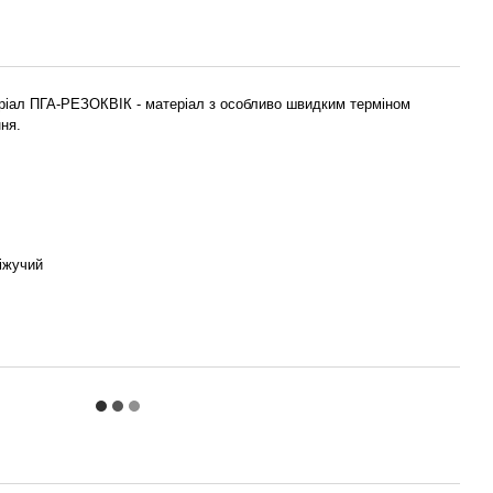
іал ПГА-РЕЗОКВІК - матеріал з особливо швидким терміном
ня.
іжучий