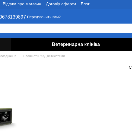
Відгуки про магазин
Договір оферти
Блог
0678139897
Передзвонити вам?
Ветеринарна клініка
обладнання
Планшетні УЗД ветсистеми
С