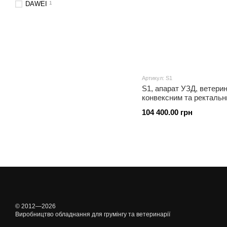
DAWEI
1
Артикул: S1
S1, апарат УЗД, ветерин
конвексним та ректаль
104 400.00 грн
© 2012—2026
Виробництво обладнання для грумінгу та ветеринарії