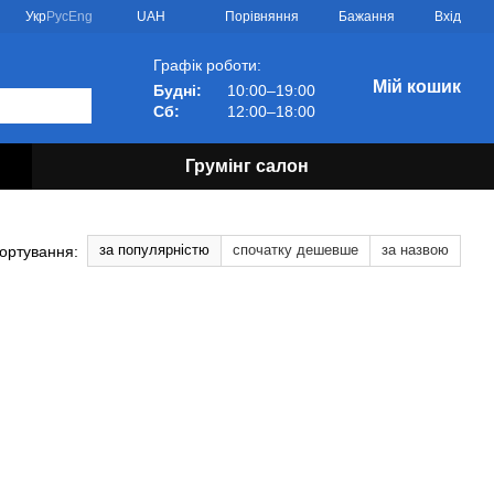
Порівняння
Укр
Рус
Eng
UAH
Бажання
Вхід
Графік роботи:
Мій кошик
Будні:
10:00–19:00
Сб:
12:00–18:00
Грумінг салон
за популярністю
спочатку дешевше
за назвою
ортування: