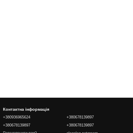
Контактна інформація
+380936965624
+380678139897
+380678139897
+380678139897