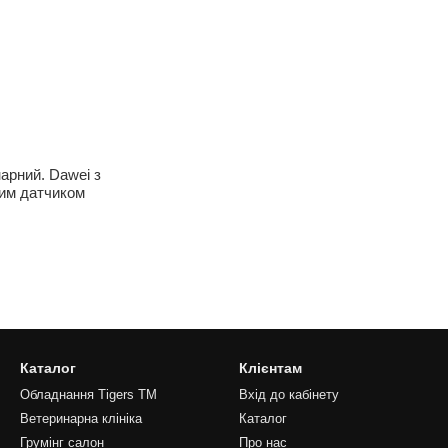
арний. Dawei з
ним датчиком
Каталог
Клієнтам
Обладнання Tigers TM
Вхід до кабінету
Ветеринарна клініка
Каталог
Грумінг салон
Про нас