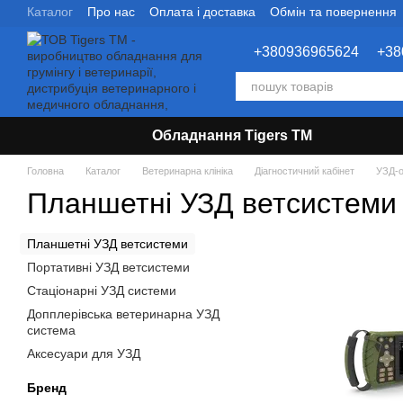
Каталог
Про нас
Оплата і доставка
Обмін та повернення
Перейти до основного контенту
Контактна інформація
Бренди
+380936965624
+38
Обладнання Tigers TM
Головна
Каталог
Ветеринарна клініка
Діагностичний кабінет
УЗД-
Планшетні УЗД ветсистеми
Планшетні УЗД ветсистеми
Портативні УЗД ветсистеми
Стаціонарні УЗД системи
Допплерівська ветеринарна УЗД
система
Аксесуари для УЗД
Бренд