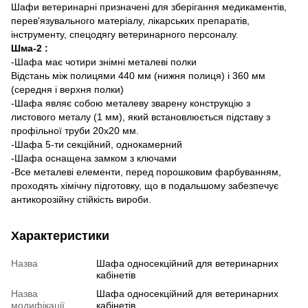
Шафи ветеринарні призначені для зберігання медикаментів,
перев'язувального матеріалу, лікарських препаратів,
інструменту, спецодягу ветеринарного персоналу.
Шма-2 :
-Шафа має чотири знімні металеві полки
Відстань між полицями 440 мм (нижня полиця) і 360 мм
(середня і верхня полки)
-Шафа являє собою металеву зварену конструкцію з
листового металу (1 мм), який встановлюється підставу з
профільної труби 20х20 мм.
-Шафа 5-ти секційний, однокамерний
-Шафа оснащена замком з ключами
-Все металеві елементи, перед порошковим фарбуванням,
проходять хімічну підготовку, що в подальшому забезпечує
антикорозійну стійкість вироби.
Характеристики
Назва
Шафа односекційний для ветеринарних
кабінетів
Назва
Шафа односекційний для ветеринарних
модифікації
кабінетів