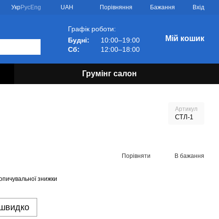
Порівняння
Укр
Рус
Eng
UAH
Бажання
Вхід
Графік роботи:
Мій кошик
Будні:
10:00–19:00
Сб:
12:00–18:00
Грумінг салон
Артикул
СТЛ-1
Порівняти
В бажання
опичувальної знижки
 швидко