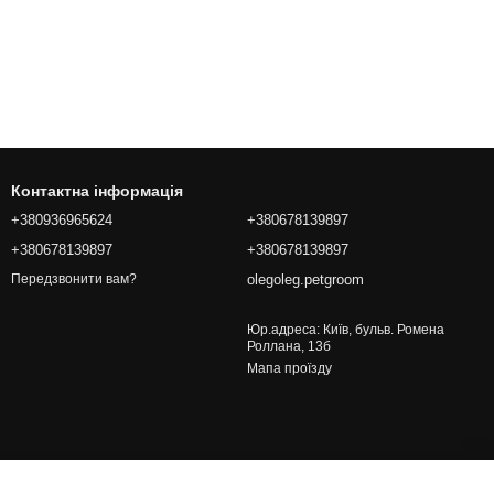
Контактна інформація
+380936965624
+380678139897
+380678139897
+380678139897
olegoleg.petgroom
Передзвонити вам?
Юр.адреса: Київ, бульв. Ромена
Роллана, 13б
Мапа проїзду