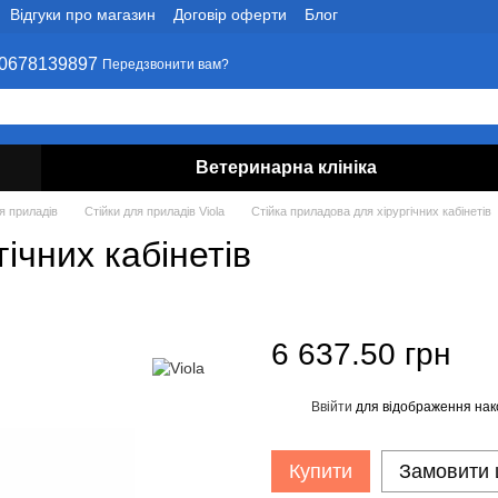
Відгуки про магазин
Договір оферти
Блог
0678139897
Передзвонити вам?
Ветеринарна клініка
я приладів
Стійки для приладів Viola
Стійка приладова для хірургічних кабінетів
ічних кабінетів
6 637.50 грн
Ввійти
для відображення нак
%
Купити
Замовити