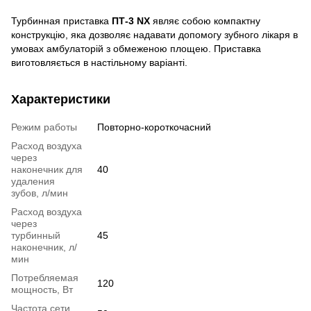
Турбинная приставка
ПТ-3 NX
являє собою компактну
конструкцію, яка дозволяє надавати допомогу зубного лікаря в
умовах амбулаторій з обмеженою площею. Приставка
виготовляється в настільному варіанті.
Характеристики
Режим работы
Повторно-короткочасний
Расход воздуха
через
наконечник для
40
удаления
зубов, л/мин
Расход воздуха
через
турбинный
45
наконечник, л/
мин
Потребляемая
120
мощность, Вт
Частота сети,