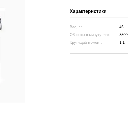
Характеристики
Вес, г :
46
Обороты в минуту max:
3500
Крутящий момент:
1:1