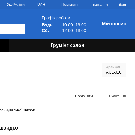
Порівняння
Укр
Рус
Eng
UAH
Бажання
Вхід
Графік роботи:
Мій кошик
Будні:
10:00–19:00
Сб:
12:00–18:00
Грумінг салон
Артикул
ACL-01C
Порівняти
В бажання
опичувальної знижки
 швидко