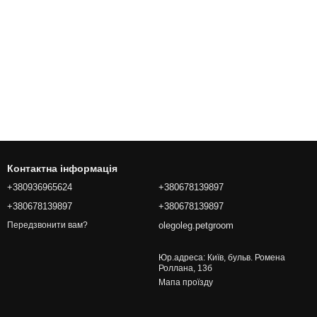
Контактна інформація
+380936965624
+380678139897
+380678139897
+380678139897
olegoleg.petgroom
Передзвонити вам?
Юр.адреса: Київ, бульв. Ромена
Роллана, 13б
Мапа проїзду