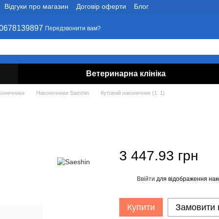
Відгуки про магазин
Договір оферти
Блог
0678139897
Передзвонити вам?
Ветеринарна клініка
конечники
Наконечники Saeshin
Кутовий наконечник (1: 1)
3 447.93 грн
Ввійти
для відображення нак
%
Купити
Замовити