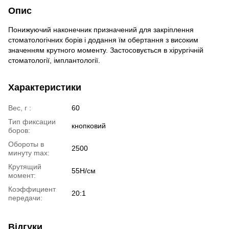
Опис
Понижуючий наконечник призначений для закріплення
стоматологічних борів і додання їм обертання з високим
значенням крутного моменту. Застосовується в хірургічній
стоматології, імплантології.
Характеристики
Вес, г :
60
Тип фиксации
кнопковий
боров:
Обороты в
2500
минуту max:
Крутящий
55Н/см
момент:
Коэффициент
20:1
передачи:
Відгуки