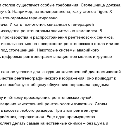
ии столов существуют особые требования. Столешница должна
чей. Например, из полипропилена, как у столов Tigers X-
рентгенограммы гарантировано.
ача. И хоть технология, связанная с генерацией
оизводства рентгенограмм значительно изменился. В
производства и распространения рентгеновских снимков.
использоваться на поверхности рентгеновского стола или же
у под столешницей. Некоторые системы аварийного
ть цифровые рентгенограммы пациентов мелких и крупных
 важное условие для создания качественной диагностической
ачестве рентгенографического изображения: оно приводит к
учи способствуют общему облучению персонала вредным
у и чёткому прохождению рентгеновских лучей.
оведения качественной рентгенологии животных. Столы
 кассеты любого размера. При этом рентген лучи
оприёмник, передвижная. Еще одно преимущество –
воляет делать самые качественные снимки – без шума и