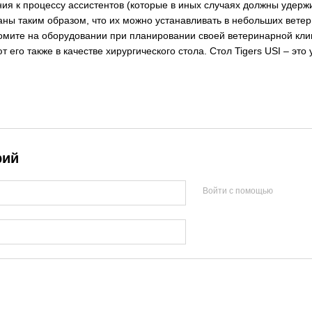
ия к процессу ассистентов (которые в иных случаях должны удерж
аны таким образом, что их можно устанавливать в небольших ветер
омите на оборудовании при планировании своей ветеринарной кли
ют его также в качестве хирургического стола. Стол Tigers USI – э
рий
Войти с помощью