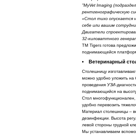
"MyVet Imaging (подразд
рентгенографическую сис
«Стол тихо опускается н
себе или вашим сотрудни
Двигатели спроектирован
32-киловаттного генерат
TM Tigers готова предложи
поднимающейся платформо
• Ветеринарный стол
Столешницу изготавливают
можно удобно уложить на 
проведения УЗИ-диагности
поднимающийся на высоту 
Стол многофункционален, 
удобно перевозить тяжелоб
Материал столешницы – в
дезинфекции. Высота регул
левой стороны грудной кл
Мы устанавливаем вспомог