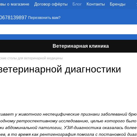
вы о магазине
Договор офёрты
Блог
Контакты
Бренды
0678139897
Перезвонить вам?
Ветеринарная клиника
ские столы для ветеринарной медицины
ветеринарной диагностики
живает у животного неспецифические признаки заболеваний бр
 одному ретроспективному исследованию, целью которого было 
ами абдоминальной патологии, УЗИ-диагностика оказалась боле
ев, в то время как рентгенография помогла с постановкой диаг