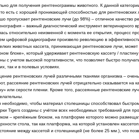
льно для получения рентгенограммы животного. К данной категор
то есть с хорошей проникающей способностью для рентгеновских лу
ошо пропускает рентгеновские лучи (до 98%) – отличное качество 
генография – важный диагностический инструмент ветеринарного вр
алась относительно неизменной с момента ее открытия, процесс пр
тем цифровой радиографии произвело революцию в эффективности 
мелких животных кассета, принимающая рентгеновские лучи, может 
жном блоке», который удерживает рентгеновскую кассету / пластин
ны с учетом высокой портативности, что позволяет быстро получа
их, так и в полевых условиях.
ние рентгеновских лучей различными тканями организма – очень
от, рассеяние рентгеновских лучей отрицательно сказывается на к
у» или серости пленки. Кроме того, рассеянные рентгеновские л
желательны.
 необходимо, чтобы материал столешницы способствовал быстром
арки Tigers созданы с учётом всех необходимых требований для пр
ом – крепёжным блоком, на платформе которого можно размещать
рхности стола, так как платформа, на которой установлен кассет
стояние между кассетой и столешницей (не более 25 мм.), что поз