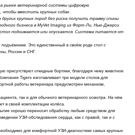
ю на рынке ветеринарной системы цифровую
, чтобы вместить крупных собак.
 других крупных пород без риска получить травму спины
одного бизнеса в MyVet Imaging из Форт-Ли, Нью-Джерси
а стол поднимается или опускается. Система питается от
м подъёмнике. Это единственный в своём роде стол с
ны, России и СНГ.
тую присутствуют откидные бортики, благодаря чему животное
Компания Tigers изготавливает три модели столов для
фортной работы ветеринара предусмотрен механизм,
ациента, так и для обычного ветеринарного осмотра. На нём
ет в своей комплектации колёса.
ытие хорошо переносит обработку любым средством для
оведении УЗИ-обследования сердца, как с правой, так и с
 необходимо для комфортной УЗИ-диагностики самых крупных