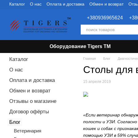
Каталог
О нас
Оплата и доставка
Обмен и возврат
Отзы
Перейти к основному контенту
+380936965624
+38
Оборудование Tigers TM
Каталог
Главная
Блог
Диагностиче
Столы для 
О нас
Оплата и доставка
15 апреля 2019
Обмен и возврат
Отзывы о магазине
Договор офёрты
«Если ветеринар обнару
полости и УЗИ. Согласно
Блог
кошек и собак с признак
Ветеринария
помощью УЗИ в 59% случа