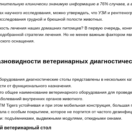
лнительную клинически значимую информацию в 76% случаев, а 
ах научного исследования, можно утверждать, что УЗИ и рентгено
 исследования грудной и брюшной полости животных.
ность лечения наших домашних питомцев? В первую очередь, коне
подобранной стратегии лечения. Но не менее важным фактором яв
ского оснащения.
азновидности ветеринарных диагностичес
борудования диагностические столы представлены в нескольких ка
сти от функционального назначения.
это общее наименование ветеринарного оборудования для провед
аболеваний внутренних органов животного.
 ТМ Tigers устойчивая и при этом мобильная конструкция, большая
ала с особым покрытием, которое не портится от частого дезин
: подъёмниками, выдвижными модулями, откидными окнами.
й ветеринарный стол