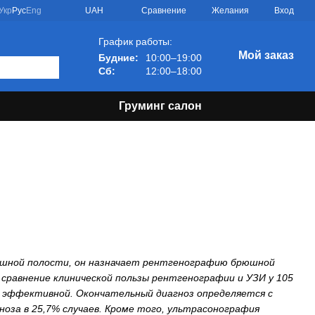
Сравнение
Укр
Рус
Eng
UAH
Желания
Вход
График работы:
Мой заказ
Будние:
10:00–19:00
Сб:
12:00–18:00
Груминг салон
юшной полости, он назначает рентгенографию брюшной
сравнение клинической пользы рентгенографии и УЗИ у 105
е эффективной. Окончательный диагноз определяется с
ноза в 25,7% случаев. Кроме того, ультрасонография