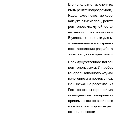
Его используют исключите
быть рентгенопрозрачной, 
Rays: такое покрытие хор
Как уже отмечалось, рент
рентгеновских лучей, ост
частности, появление сис
В условиях практики для 
устанавливаться в «крепе
восстановления разработа
животных, как в практическ
Преимущественное поглоще
рентгенограммы. И наобор
генерализованному «туман
излучением и поэтому не
Во избежание рассеивания
Рентген столы торговой м
оснащены кассетоприёмник
принимаются по всей пове
максимально короткое рас
потери резкости.