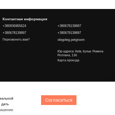
Контактная информация
+380936965624
+380678139897
+380678139897
+380678139897
olegoleg.petgroom
Перезвонить вам?
Юр.адреса: Київ, бульв. Ромена
Роллана, 13б
Карта проезда
имальной
Согласиться
 дать
лашение
.