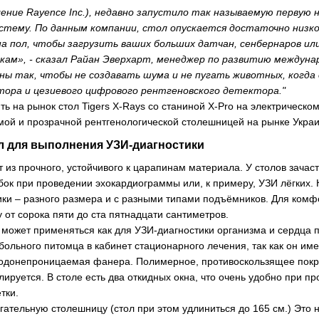
еление Rayence Inc.), недавно запустило так называемую перву
тему. По данным компании, стол опускается достаточно низко
а пол, чтобы загрузить ваших больших датчан, сенбернаров или
кам», - сказал Райан Эверхарт, менеджер по развитию междунар
ы так, чтобы не создавать шума и не пугать животных, когд
ора и цезиевого цифрового рентгеновского детектора."
ть на рынок стол Tigers X-Rays со станиной X-Pro на электрическо
й и прозрачной рентгенологической столешницей на рынке Украи
 для выполнения УЗИ-диагностики
 из прочного, устойчивого к царапинам материала. У столов зачас
бок при проведении эхокардиограммы или, к примеру, УЗИ лёгких. 
ки – разного размера и с разными типами подъёмников. Для ком
от сорока пяти до ста пятнадцати сантиметров.
может применяться как для УЗИ-диагностики организма и сердца п
ольного питомца в кабинет стационарного лечения, так как он име
одонепроницаемая фанера. Полимерное, противоскользящее покр
ируется. В столе есть два откидных окна, что очень удобно при пр
етки.
ательную столешницу (стол при этом удлиниться до 165 см.) Это