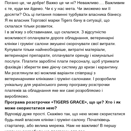
Погано це, чи добре! Важко це чи ні? Неважливо…. Важливим
є те, куди ми йдемо. Чи є у нас мета. Чи зможемо ми її
досягти? Ось ці питання повинні турбувати власника бізнесу.
Я як власник Торгової марки Tigers бачу в ситуації, що
склалася тільки розвиток.
І в зв'язку з обставинами, що склалися. З відсутністю
можливості оплачувати дороге обладнання, ветеринарні
клініки і грумінг салони змушені скорочувати свої витрати.
Купувати тільки найнеобхідніше, витратні матеріали,
ветеринарні препарати, оплачувати оренду і комунальні
послуги. Платити заробітні плати персоналу, щоб утримати
фахівців і зберегти вже діючу систему до кризи і карантину.
Ми розглянули всі можливі варіанти співпраці з
ветеринарними клініками і грумінг-салонами. І розробили
унікальну для українського ринку програму розстрочки
платежів за обладнання яке ми самі розробляємо і
виробляємо.
Програма розстрочки «TIGERS GRACE», що це? Хто і як
може скористатися нею?
Відповіді дуже прості. Скажімо так, що нею може скористатися
будь-який власник клініки і грумінг-салону. Початківець
стартапер, або велика мережа. Нам не важливо! В першу