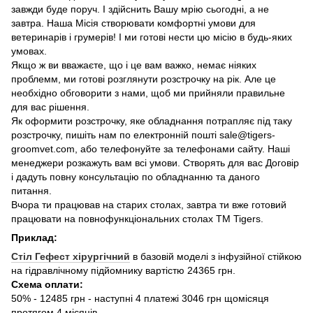
завжди буде поруч. І здійснить Вашу мрію сьогодні, а не
завтра. Наша Місія створювати комфортні умови для
ветеринарів і грумерів! І ми готові нести цю місію в будь-яких
умовах.
Якщо ж ви вважаєте, що і це вам важко, немає ніяких
проблемм, ми готові розглянути розстрочку на рік. Але це
необхідно обговорити з нами, щоб ми прийняли правильне
для вас рішення.
Як оформити розстрочку, яке обладнання потрапляє під таку
розстрочку, пишіть нам по електронній пошті sale@tigers-
groomvet.com, або телефонуйте за телефонами сайту. Наші
менеджери розкажуть вам всі умови. Створять для вас Договір
і дадуть повну консультацію по обладнанню та даного
питання.
Вчора ти працював на старих столах, завтра ти вже готовий
працювати на повнофункціональних столах ТМ Tigers.
Приклад:
Стіл Гефест хірургічний
в базовій моделі з інфузійної стійкою
на гідравлічному підйомнику вартістю 24365 грн.
Схема оплати:
50% - 12485 грн - наступні 4 платежі 3046 грн щомісяця
протягом 4 місяців.