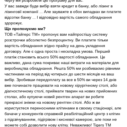
чергу ми розробили цю програму для вас.
У вас завжди буде вибір взяти кредит в банку, або лізинг в
лізинговії компанії ... Але зауважте в обох випадках ви платите
відсотки банку ... І відповідно вартість самого обладнання
здорожує.
Що пропонуємо ми?
ТОВ «Тайгерс ТМ» пропонує вам найпростішу систему
розстрочки абсолютно безпроцентну. Ви платите тільки
вартість обладнання згідно прайсу на день укладення
договору. Але є одна проста і нескладна умова. Перший
платіж становить всього 50% вартості обладнання. Це
важливо, дана сума покриває наші витрати на матеріали для
виробництва обладнання. Решта 50% ми розбиваємо рівними
частинами на період від чотирьох до шести місяців на ваш
вибір. Зробивши передоплату за все в 50% ви через 14 днів
вже починаєте працювати на новому хірургічному столі, або
діагностичному столі, приймати тварин на нових прийомних
столах, або купуючи новий рентген апарат ви робите
прекрасні знімки на новому рентген столі. Або ж ви
користуєтеся переносними клітинами в своєму стаціонарі, але
бачачи у конкурентів справжній реабілітаційний центр з клітин
з підсвічуванням, підігрівом і кисневої камерою, але поки не
можете собі дозволити нову клітку. Неважливо! Tigers TM